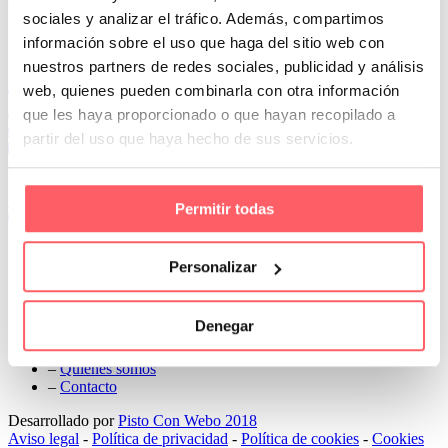
Next
sociales y analizar el tráfico. Además, compartimos
información sobre el uso que haga del sitio web con
Conoce Cortinas Sanmar
nuestros partners de redes sociales, publicidad y análisis
web, quienes pueden combinarla con otra información
c/ Madrid nº 87 Local 1 y 5 28970 Madrid
91 498 08 97
que les haya proporcionado o que hayan recopilado a
699 241 888
partir del uso que haya hecho de sus servicios.
info@cortinassanmar.es
VER CATÁLOGO
Permitir todas
Nuestros servicios
Personalizar
–
Servicios personalizados
–
Qué y cómo lo hacemos
Denegar
–
Preguntas frecuentes
–
Nuestros proyectos
–
Quiénes somos
–
Contacto
Desarrollado por
Pisto Con Webo 2018
Aviso legal
-
Política de privacidad
-
Política de cookies
-
Cookies