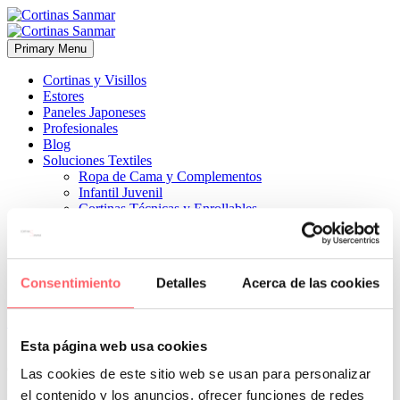
Primary Menu
Cortinas y Visillos
Estores
Paneles Japoneses
Profesionales
Blog
Soluciones Textiles
Ropa de Cama y Complementos
Infantil Juvenil
Cortinas Técnicas y Enrollables
Sobre Nosotros
Proyectos
¿Quiénes Somos?
¿Cómo Trabajamos?
Consentimiento
Detalles
Acerca de las cookies
Contacto


19 junio, 2019
ESTILO CLÁSICO
0
Esta página web usa cookies
Combinación muy sencilla con 2 vías de dibujo y 2 lisas blancas
Las cookies de este sitio web se usan para personalizar
el contenido y los anuncios, ofrecer funciones de redes
Prev