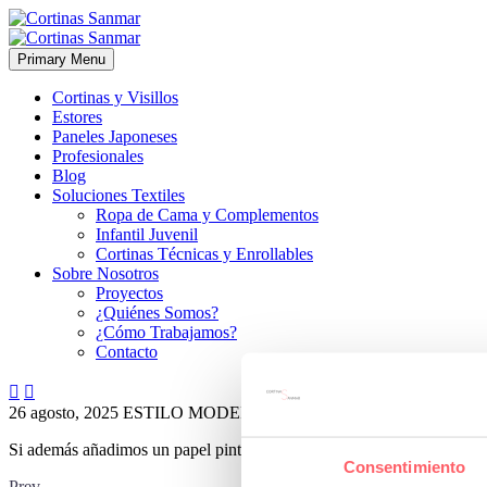
Primary Menu
Cortinas y Visillos
Estores
Paneles Japoneses
Profesionales
Blog
Soluciones Textiles
Ropa de Cama y Complementos
Infantil Juvenil
Cortinas Técnicas y Enrollables
Sobre Nosotros
Proyectos
¿Quiénes Somos?
¿Cómo Trabajamos?
Contacto


26 agosto, 2025
ESTILO MODERNO
0
Si además añadimos un papel pintado floral en la misma pared , el res
Consentimiento
Prev