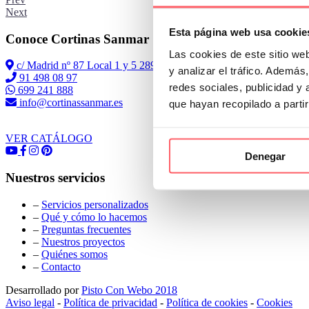
Next
Esta página web usa cookie
Conoce Cortinas Sanmar
Las cookies de este sitio we
c/ Madrid nº 87 Local 1 y 5 28970 Madrid
y analizar el tráfico. Ademá
91 498 08 97
redes sociales, publicidad y
699 241 888
info@cortinassanmar.es
que hayan recopilado a parti
VER CATÁLOGO
Denegar
Nuestros servicios
–
Servicios personalizados
–
Qué y cómo lo hacemos
–
Preguntas frecuentes
–
Nuestros proyectos
–
Quiénes somos
–
Contacto
Desarrollado por
Pisto Con Webo 2018
Aviso legal
-
Política de privacidad
-
Política de cookies
-
Cookies