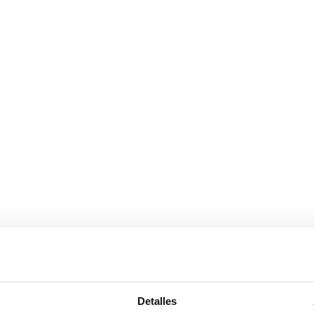
ultado es espectacular
Detalles