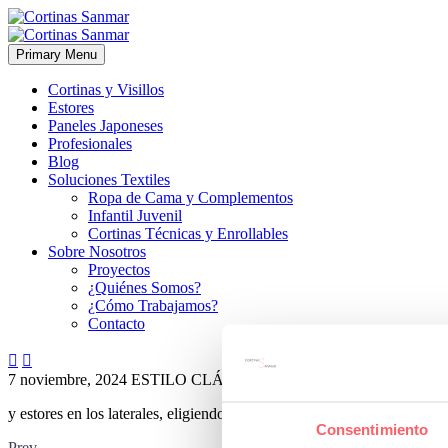
Primary Menu
Cortinas y Visillos
Estores
Paneles Japoneses
Profesionales
Blog
Soluciones Textiles
Ropa de Cama y Complementos
Infantil Juvenil
Cortinas Técnicas y Enrollables
Sobre Nosotros
Proyectos
¿Quiénes Somos?
¿Cómo Trabajamos?
Contacto


7 noviembre, 2024
ESTILO CLÁSICO
0
y estores en los laterales, eligiendo un tejido con tonos dorados de ray
Consentimiento
Prev