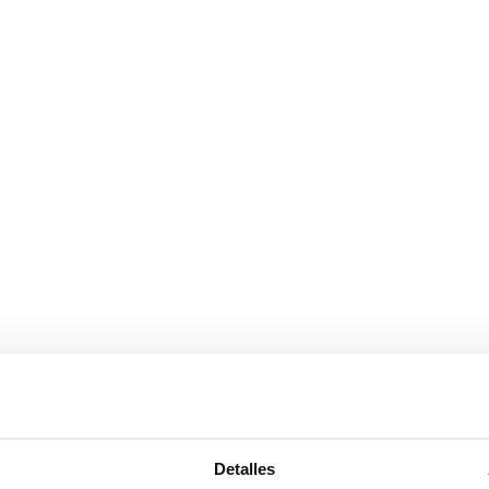
as y lisos
Detalles