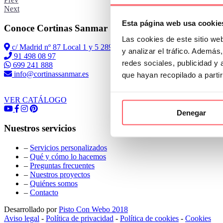
Next
Esta página web usa cookie
Conoce Cortinas Sanmar
Las cookies de este sitio we
c/ Madrid nº 87 Local 1 y 5 28970 Madrid
y analizar el tráfico. Ademá
91 498 08 97
redes sociales, publicidad y
699 241 888
info@cortinassanmar.es
que hayan recopilado a parti
VER CATÁLOGO
Denegar
Nuestros servicios
–
Servicios personalizados
–
Qué y cómo lo hacemos
–
Preguntas frecuentes
–
Nuestros proyectos
–
Quiénes somos
–
Contacto
Desarrollado por
Pisto Con Webo 2018
Aviso legal
-
Política de privacidad
-
Política de cookies
-
Cookies