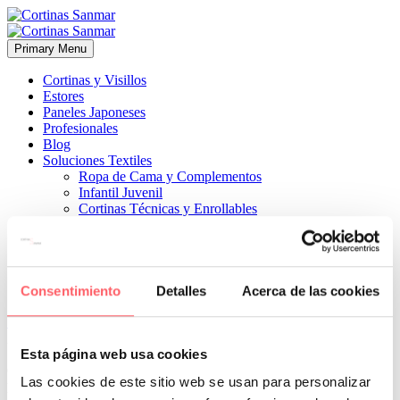
Primary Menu
Cortinas y Visillos
Estores
Paneles Japoneses
Profesionales
Blog
Soluciones Textiles
Ropa de Cama y Complementos
Infantil Juvenil
Cortinas Técnicas y Enrollables
Sobre Nosotros
Proyectos
¿Quiénes Somos?
¿Cómo Trabajamos?
Contacto
Consentimiento
Detalles
Acerca de las cookies


27 junio, 2024
ESTILO TÉCNICO
0
Esta página web usa cookies
en un salón con una terraza no te quiten luz en el interior de la casa
Las cookies de este sitio web se usan para personalizar
pero te dan intimidad separando los dos ambientes