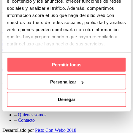
el contenido y los anuncios, ofrecer funciones de redes
Prev
sociales y analizar el tráfico. Además, compartimos
Next
información sobre el uso que haga del sitio web con
Conoce Cortinas Sanmar
nuestros partners de redes sociales, publicidad y análisis
web, quienes pueden combinarla con otra información
c/ Madrid nº 87 Local 1 y 5 28970 Madrid
que les haya proporcionado o que hayan recopilado a
91 498 08 97
partir del uso que haya hecho de sus servicios.
699 241 888
info@cortinassanmar.es
Permitir todas
VER CATÁLOGO
Nuestros servicios
Personalizar
–
Servicios personalizados
–
Qué y cómo lo hacemos
Denegar
–
Preguntas frecuentes
–
Nuestros proyectos
–
Quiénes somos
–
Contacto
Desarrollado por
Pisto Con Webo 2018