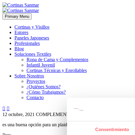
Primary Menu
Cortinas y Visillos
Estores
Paneles Japoneses
Profesionales
Blog
Soluciones Textiles
Ropa de Cama y Complementos
Infantil Juvenil
Cortinas Técnicas y Enrollables
Sobre Nosotros
Proyectos
¿Quiénes Somos?
¿Cómo Trabajamos?
Contacto


12 octubre, 2021
COMPLEMENTOS
ESTILO CLÁSICO
0
es una buena opción para un plaid a los pies de cama en color negro 
Consentimiento
Prev