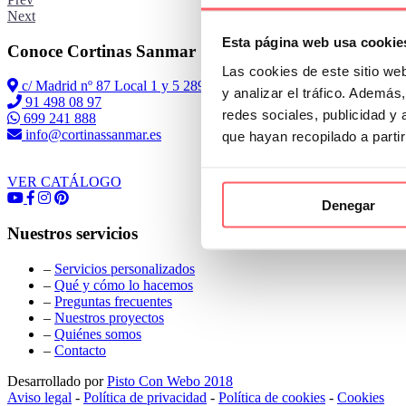
Next
Esta página web usa cookie
Conoce Cortinas Sanmar
Las cookies de este sitio we
c/ Madrid nº 87 Local 1 y 5 28970 Madrid
y analizar el tráfico. Ademá
91 498 08 97
redes sociales, publicidad y
699 241 888
info@cortinassanmar.es
que hayan recopilado a parti
VER CATÁLOGO
Denegar
Nuestros servicios
–
Servicios personalizados
–
Qué y cómo lo hacemos
–
Preguntas frecuentes
–
Nuestros proyectos
–
Quiénes somos
–
Contacto
Desarrollado por
Pisto Con Webo 2018
Aviso legal
-
Política de privacidad
-
Política de cookies
-
Cookies