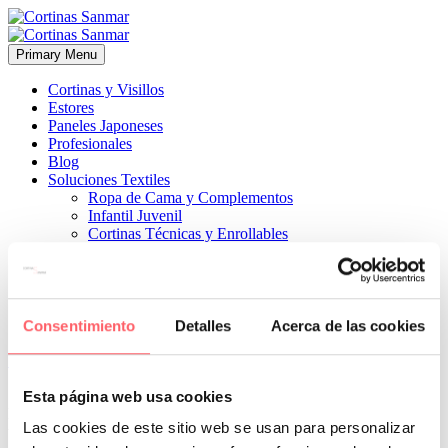
Primary Menu
Cortinas y Visillos
Estores
Paneles Japoneses
Profesionales
Blog
Soluciones Textiles
Ropa de Cama y Complementos
Infantil Juvenil
Cortinas Técnicas y Enrollables
Sobre Nosotros
Proyectos
¿Quiénes Somos?
¿Cómo Trabajamos?
Contacto
Consentimiento
Detalles
Acerca de las cookies


1 agosto, 2024
ESTILO MODERNO
ESTILO TÉCNICO
0
Esta página web usa cookies
los molestos reflejos en la pantalla del ordenador muy útil si
Las cookies de este sitio web se usan para personalizar
trabajamos en esa estancia