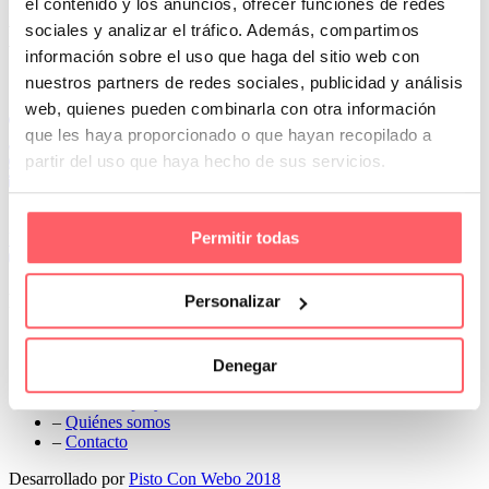
el contenido y los anuncios, ofrecer funciones de redes
Prev
sociales y analizar el tráfico. Además, compartimos
Next
información sobre el uso que haga del sitio web con
Conoce Cortinas Sanmar
nuestros partners de redes sociales, publicidad y análisis
web, quienes pueden combinarla con otra información
c/ Madrid nº 87 Local 1 y 5 28970 Madrid
que les haya proporcionado o que hayan recopilado a
91 498 08 97
partir del uso que haya hecho de sus servicios.
699 241 888
info@cortinassanmar.es
Permitir todas
VER CATÁLOGO
Nuestros servicios
Personalizar
–
Servicios personalizados
–
Qué y cómo lo hacemos
Denegar
–
Preguntas frecuentes
–
Nuestros proyectos
–
Quiénes somos
–
Contacto
Desarrollado por
Pisto Con Webo 2018