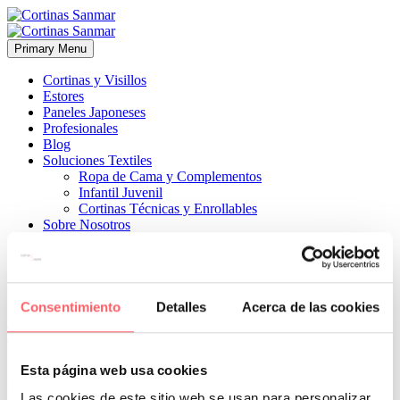
Primary Menu
Cortinas y Visillos
Estores
Paneles Japoneses
Profesionales
Blog
Soluciones Textiles
Ropa de Cama y Complementos
Infantil Juvenil
Cortinas Técnicas y Enrollables
Sobre Nosotros
Proyectos
¿Quiénes Somos?
¿Cómo Trabajamos?
Contacto
Consentimiento
Detalles
Acerca de las cookies


4 junio, 2026
ESTILO CLÁSICO
ESTILO INFANTIL-JUVENIL
ESTILO MODERNO
0
Esta página web usa cookies
Con la confección a medida salvamos cualquier dificultad o saliente
Las cookies de este sitio web se usan para personalizar