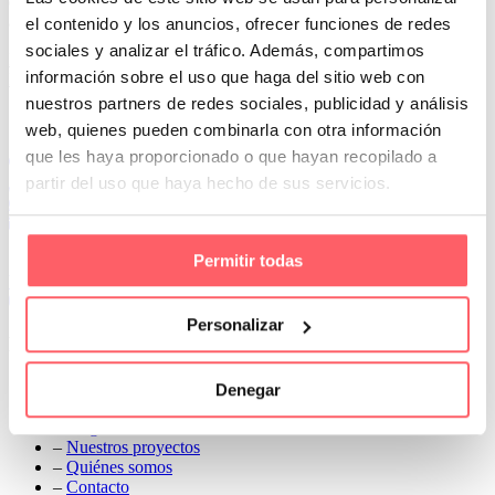
en el techo o pared. Además, el instalador se ocupará de todo,
adaptando el riel o la barra para un ajuste perfecto
el contenido y los anuncios, ofrecer funciones de redes
sociales y analizar el tráfico. Además, compartimos
Prev
información sobre el uso que haga del sitio web con
Next
nuestros partners de redes sociales, publicidad y análisis
Conoce Cortinas Sanmar
web, quienes pueden combinarla con otra información
que les haya proporcionado o que hayan recopilado a
c/ Madrid nº 87 Local 1 y 5 28970 Madrid
partir del uso que haya hecho de sus servicios.
91 498 08 97
699 241 888
info@cortinassanmar.es
Permitir todas
VER CATÁLOGO
Personalizar
Nuestros servicios
–
Servicios personalizados
Denegar
–
Qué y cómo lo hacemos
–
Preguntas frecuentes
–
Nuestros proyectos
–
Quiénes somos
–
Contacto