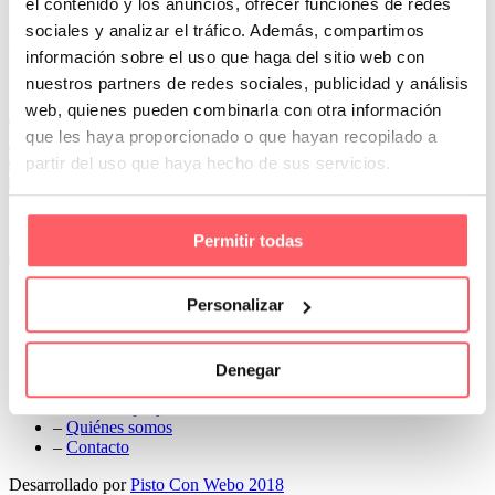
el contenido y los anuncios, ofrecer funciones de redes
Prev
sociales y analizar el tráfico. Además, compartimos
Next
información sobre el uso que haga del sitio web con
Conoce Cortinas Sanmar
nuestros partners de redes sociales, publicidad y análisis
web, quienes pueden combinarla con otra información
c/ Madrid nº 87 Local 1 y 5 28970 Madrid
que les haya proporcionado o que hayan recopilado a
91 498 08 97
partir del uso que haya hecho de sus servicios.
699 241 888
info@cortinassanmar.es
Permitir todas
VER CATÁLOGO
Nuestros servicios
Personalizar
–
Servicios personalizados
–
Qué y cómo lo hacemos
Denegar
–
Preguntas frecuentes
–
Nuestros proyectos
–
Quiénes somos
–
Contacto
Desarrollado por
Pisto Con Webo 2018