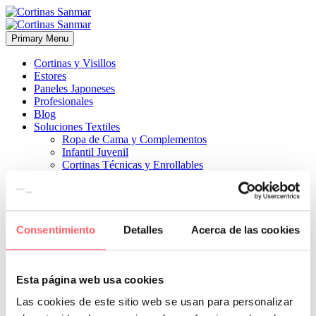
Primary Menu
Cortinas y Visillos
Estores
Paneles Japoneses
Profesionales
Blog
Soluciones Textiles
Ropa de Cama y Complementos
Infantil Juvenil
Cortinas Técnicas y Enrollables
Sobre Nosotros
Proyectos
¿Quiénes Somos?
¿Cómo Trabajamos?
Contacto
Consentimiento
Detalles
Acerca de las cookies


4 marzo, 2022
ESTILO CLÁSICO
ESTILO MODERNO
0
Esta página web usa cookies
Si utilizamos la misma gama de colores quedará todo muy
Las cookies de este sitio web se usan para personalizar
armonioso y una estancia más grande