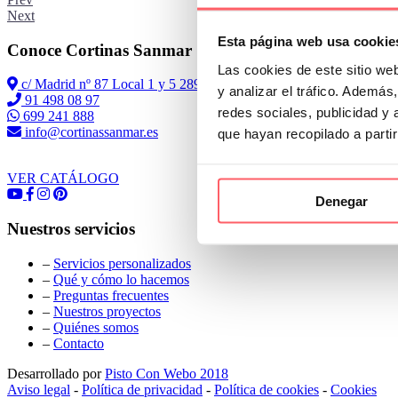
Next
Esta página web usa cookie
Conoce Cortinas Sanmar
Las cookies de este sitio we
c/ Madrid nº 87 Local 1 y 5 28970 Madrid
y analizar el tráfico. Ademá
91 498 08 97
redes sociales, publicidad y
699 241 888
info@cortinassanmar.es
que hayan recopilado a parti
VER CATÁLOGO
Denegar
Nuestros servicios
–
Servicios personalizados
–
Qué y cómo lo hacemos
–
Preguntas frecuentes
–
Nuestros proyectos
–
Quiénes somos
–
Contacto
Desarrollado por
Pisto Con Webo 2018
Aviso legal
-
Política de privacidad
-
Política de cookies
-
Cookies