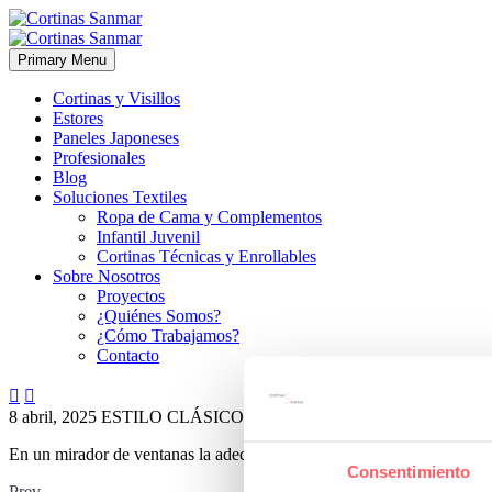
Primary Menu
Cortinas y Visillos
Estores
Paneles Japoneses
Profesionales
Blog
Soluciones Textiles
Ropa de Cama y Complementos
Infantil Juvenil
Cortinas Técnicas y Enrollables
Sobre Nosotros
Proyectos
¿Quiénes Somos?
¿Cómo Trabajamos?
Contacto


8 abril, 2025
ESTILO CLÁSICO
ESTILO MODERNO
0
En un mirador de ventanas la adecuación a las medidas exactas es fun
Consentimiento
Prev