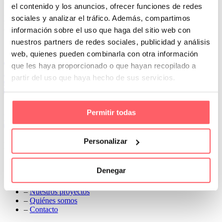
industrial reforzado con este tipo de estor
el contenido y los anuncios, ofrecer funciones de redes
Prev
sociales y analizar el tráfico. Además, compartimos
Next
información sobre el uso que haga del sitio web con
nuestros partners de redes sociales, publicidad y análisis
Conoce Cortinas Sanmar
web, quienes pueden combinarla con otra información
c/ Madrid nº 87 Local 1 y 5 28970 Madrid
que les haya proporcionado o que hayan recopilado a
91 498 08 97
partir del uso que haya hecho de sus servicios.
699 241 888
info@cortinassanmar.es
Permitir todas
VER CATÁLOGO
Personalizar
Nuestros servicios
–
Servicios personalizados
Denegar
–
Qué y cómo lo hacemos
–
Preguntas frecuentes
–
Nuestros proyectos
–
Quiénes somos
–
Contacto