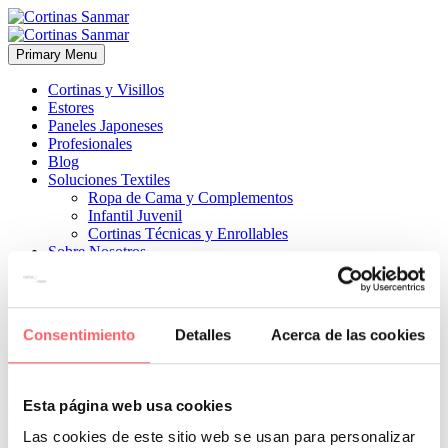
Primary Menu
Cortinas y Visillos
Estores
Paneles Japoneses
Profesionales
Blog
Soluciones Textiles
Ropa de Cama y Complementos
Infantil Juvenil
Cortinas Técnicas y Enrollables
Sobre Nosotros
Proyectos
¿Quiénes Somos?
¿Cómo Trabajamos?
Contacto
Consentimiento
Detalles
Acerca de las cookies


19 agosto, 2025
ESTILO MODERNO
ESTILO TÉCNICO
0
Esta página web usa cookies
Con el ajuste perfecto a la ventana. Y el color ideal para adecuarlo al
ambiente del salón con todos los complementos en negro. Un estilo
Las cookies de este sitio web se usan para personalizar