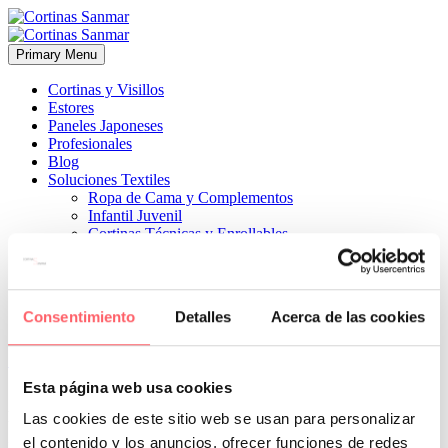
Primary Menu
Cortinas y Visillos
Estores
Paneles Japoneses
Profesionales
Blog
Soluciones Textiles
Ropa de Cama y Complementos
Infantil Juvenil
Cortinas Técnicas y Enrollables
Sobre Nosotros
Proyectos
¿Quiénes Somos?
¿Cómo Trabajamos?
Consentimiento
Detalles
Acerca de las cookies
Contacto


14 septiembre, 2021
ESTILO CLÁSICO
0
Esta página web usa cookies
para ganar el máximo espacio con un sofá debajo de la ventana
Las cookies de este sitio web se usan para personalizar
el contenido y los anuncios, ofrecer funciones de redes
Prev