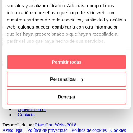
Next
sociales y analizar el tráfico. Además, compartimos
información sobre el uso que haga del sitio web con
Conoce Cortinas Sanmar
nuestros partners de redes sociales, publicidad y análisis
web, quienes pueden combinarla con otra información
c/ Madrid nº 87 Local 1 y 5 28970 Madrid
91 498 08 97
que les haya proporcionado o que hayan recopilado a
699 241 888
partir del uso que haya hecho de sus servicios.
info@cortinassanmar.es
VER CATÁLOGO
Permitir todas
Nuestros servicios
Personalizar
–
Servicios personalizados
–
Qué y cómo lo hacemos
Denegar
–
Preguntas frecuentes
–
Nuestros proyectos
–
Quiénes somos
–
Contacto
Desarrollado por
Pisto Con Webo 2018
Aviso legal
-
Política de privacidad
-
Política de cookies
-
Cookies