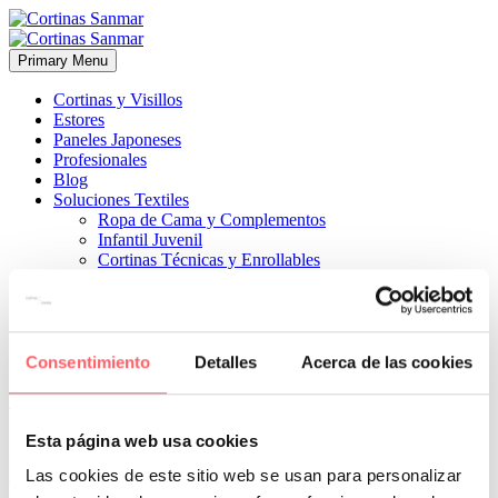
Primary Menu
Cortinas y Visillos
Estores
Paneles Japoneses
Profesionales
Blog
Soluciones Textiles
Ropa de Cama y Complementos
Infantil Juvenil
Cortinas Técnicas y Enrollables
Sobre Nosotros
Proyectos
¿Quiénes Somos?
¿Cómo Trabajamos?
Contacto
Consentimiento
Detalles
Acerca de las cookies


18 julio, 2023
ESTILO MODERNO
ESTILO TÉCNICO
0
Esta página web usa cookies
El objetivo es bajarlos cuando se necesiten y hacerlos desaparecer si
Las cookies de este sitio web se usan para personalizar
queremos enrollados