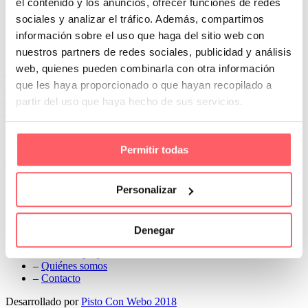
el contenido y los anuncios, ofrecer funciones de redes
Prev
sociales y analizar el tráfico. Además, compartimos
Next
información sobre el uso que haga del sitio web con
Conoce Cortinas Sanmar
nuestros partners de redes sociales, publicidad y análisis
web, quienes pueden combinarla con otra información
c/ Madrid nº 87 Local 1 y 5 28970 Madrid
que les haya proporcionado o que hayan recopilado a
91 498 08 97
partir del uso que haya hecho de sus servicios.
699 241 888
info@cortinassanmar.es
Permitir todas
VER CATÁLOGO
Nuestros servicios
Personalizar
–
Servicios personalizados
–
Qué y cómo lo hacemos
Denegar
–
Preguntas frecuentes
–
Nuestros proyectos
–
Quiénes somos
–
Contacto
Desarrollado por
Pisto Con Webo 2018