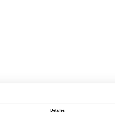
 TÉCNICO
0
acristalada
Detalles