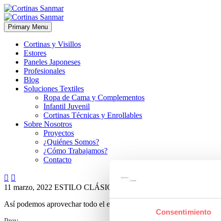
Primary Menu
Cortinas y Visillos
Estores
Paneles Japoneses
Profesionales
Blog
Soluciones Textiles
Ropa de Cama y Complementos
Infantil Juvenil
Cortinas Técnicas y Enrollables
Sobre Nosotros
Proyectos
¿Quiénes Somos?
¿Cómo Trabajamos?
Contacto


11 marzo, 2022
ESTILO CLÁSICO
ESTILO MODERNO
ESTILO
Así podemos aprovechar todo el espacio en este salón con una terraza 
Consentimiento
Prev