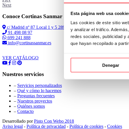
Next
Esta página web usa cookie
Conoce Cortinas Sanmar
Las cookies de este sitio we
c/ Madrid nº 87 Local 1 y 5 28970 Madrid
y analizar el tráfico. Ademá
91 498 08 97
redes sociales, publicidad y
699 241 888
info@cortinassanmar.es
que hayan recopilado a parti
VER CATÁLOGO
Denegar
Nuestros servicios
–
Servicios personalizados
–
Qué y cómo lo hacemos
–
Preguntas frecuentes
–
Nuestros proyectos
–
Quiénes somos
–
Contacto
Desarrollado por
Pisto Con Webo 2018
Aviso legal
-
Política de privacidad
-
Política de cookies
-
Cookies