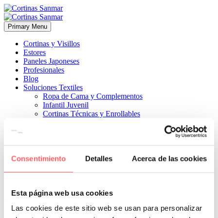
Primary Menu
Cortinas y Visillos
Estores
Paneles Japoneses
Profesionales
Blog
Soluciones Textiles
Ropa de Cama y Complementos
Infantil Juvenil
Cortinas Técnicas y Enrollables
Sobre Nosotros
Proyectos
¿Quiénes Somos?
¿Cómo Trabajamos?
Contacto
Consentimiento
Detalles
Acerca de las cookies


20 junio, 2024
ESTILO CLÁSICO
0
Esta página web usa cookies
en tono blanco y un tejido más fuerte con color más intenso de la
Las cookies de este sitio web se usan para personalizar
gama de arenas y piedras