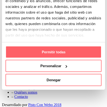
el contenido y los anuncios, ofrecer funciones de redes
Prev
sociales y analizar el tráfico. Además, compartimos
Next
información sobre el uso que haga del sitio web con
Conoce Cortinas Sanmar
nuestros partners de redes sociales, publicidad y análisis
web, quienes pueden combinarla con otra información
c/ Madrid nº 87 Local 1 y 5 28970 Madrid
que les haya proporcionado o que hayan recopilado a
91 498 08 97
partir del uso que haya hecho de sus servicios.
699 241 888
info@cortinassanmar.es
Permitir todas
VER CATÁLOGO
Nuestros servicios
Personalizar
–
Servicios personalizados
–
Qué y cómo lo hacemos
Denegar
–
Preguntas frecuentes
–
Nuestros proyectos
–
Quiénes somos
–
Contacto
Desarrollado por
Pisto Con Webo 2018