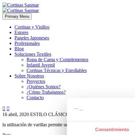
Primary Menu
Cortinas y Visillos
Estores
Paneles Japoneses
Profesionales
Blog
Soluciones Textiles
Ropa de Cama y Complementos
Infantil Juvenil
Cortinas Técnicas y Enrollables
Sobre Nosotros
Proyectos
¿Quiénes Somos?
¿Cómo Trabajamos?
Contacto


16 abril, 2020
ESTILO CLÁSICO
0
la utilización de varillas permite una subida del estor sin forma
Consentimiento
Prev