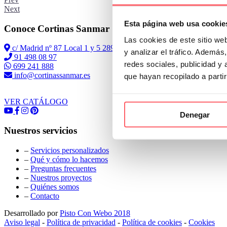
Next
Esta página web usa cookie
Conoce Cortinas Sanmar
Las cookies de este sitio we
c/ Madrid nº 87 Local 1 y 5 28970 Madrid
y analizar el tráfico. Ademá
91 498 08 97
redes sociales, publicidad y
699 241 888
info@cortinassanmar.es
que hayan recopilado a parti
VER CATÁLOGO
Denegar
Nuestros servicios
–
Servicios personalizados
–
Qué y cómo lo hacemos
–
Preguntas frecuentes
–
Nuestros proyectos
–
Quiénes somos
–
Contacto
Desarrollado por
Pisto Con Webo 2018
Aviso legal
-
Política de privacidad
-
Política de cookies
-
Cookies