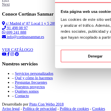
Next
Esta página web usa cookie
Conoce Cortinas Sanmar
Las cookies de este sitio we
c/ Madrid nº 87 Local 1 y 5 28970 Madrid
y analizar el tráfico. Ademá
91 498 08 97
redes sociales, publicidad y
699 241 888
info@cortinassanmar.es
que hayan recopilado a parti
VER CATÁLOGO
Denegar
Nuestros servicios
–
Servicios personalizados
–
Qué y cómo lo hacemos
–
Preguntas frecuentes
–
Nuestros proyectos
–
Quiénes somos
–
Contacto
Desarrollado por
Pisto Con Webo 2018
Aviso legal
-
Política de privacidad
-
Política de cookies
-
Cookies