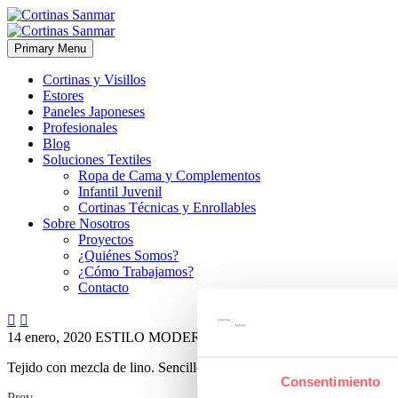
Primary Menu
Cortinas y Visillos
Estores
Paneles Japoneses
Profesionales
Blog
Soluciones Textiles
Ropa de Cama y Complementos
Infantil Juvenil
Cortinas Técnicas y Enrollables
Sobre Nosotros
Proyectos
¿Quiénes Somos?
¿Cómo Trabajamos?
Contacto


14 enero, 2020
ESTILO MODERNO
0
Tejido con mezcla de lino. Sencillo, acogedor y muy elegante.
Consentimiento
Prev