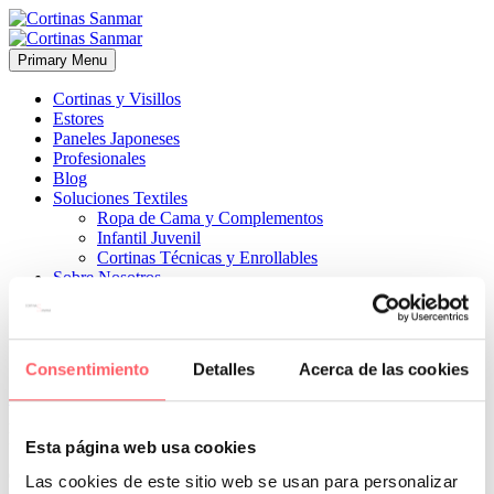
Primary Menu
Cortinas y Visillos
Estores
Paneles Japoneses
Profesionales
Blog
Soluciones Textiles
Ropa de Cama y Complementos
Infantil Juvenil
Cortinas Técnicas y Enrollables
Sobre Nosotros
Proyectos
¿Quiénes Somos?
¿Cómo Trabajamos?
Contacto
Consentimiento
Detalles
Acerca de las cookies


2 febrero, 2023
ESTILO INFANTIL-JUVENIL
ESTILO
MODERNO
0
Esta página web usa cookies
Colección capricho disponible también en tonos rojos y naranjas
Las cookies de este sitio web se usan para personalizar