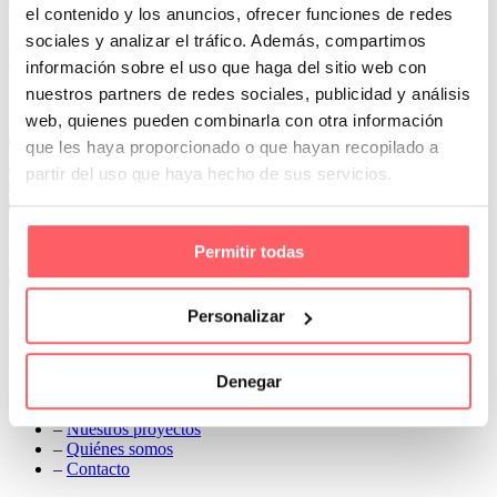
ideal para estores y cortinas
el contenido y los anuncios, ofrecer funciones de redes
Prev
sociales y analizar el tráfico. Además, compartimos
Next
información sobre el uso que haga del sitio web con
nuestros partners de redes sociales, publicidad y análisis
Conoce Cortinas Sanmar
web, quienes pueden combinarla con otra información
c/ Madrid nº 87 Local 1 y 5 28970 Madrid
que les haya proporcionado o que hayan recopilado a
91 498 08 97
partir del uso que haya hecho de sus servicios.
699 241 888
info@cortinassanmar.es
Permitir todas
VER CATÁLOGO
Personalizar
Nuestros servicios
–
Servicios personalizados
Denegar
–
Qué y cómo lo hacemos
–
Preguntas frecuentes
–
Nuestros proyectos
–
Quiénes somos
–
Contacto