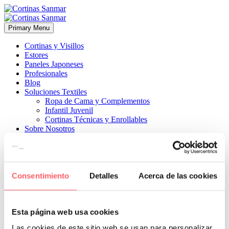
Primary Menu
Cortinas y Visillos
Estores
Paneles Japoneses
Profesionales
Blog
Soluciones Textiles
Ropa de Cama y Complementos
Infantil Juvenil
Cortinas Técnicas y Enrollables
Sobre Nosotros
Proyectos
¿Quiénes Somos?
¿Cómo Trabajamos?
Contacto
Consentimiento
Detalles
Acerca de las cookies


2 septiembre, 2025
ESTILO INFANTIL-JUVENIL
ESTILO
MODERNO
0
Esta página web usa cookies
Es el tejido con el que acertarás siempre en la elección de los más
Las cookies de este sitio web se usan para personalizar