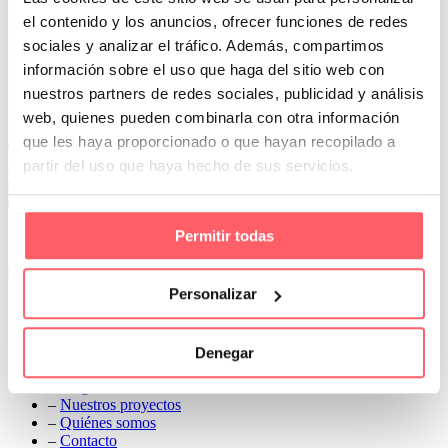
pequeños. Atemporal, va creciendo con el niño o niña y además
unisex para habitaciones compartidas o de juegos
el contenido y los anuncios, ofrecer funciones de redes
sociales y analizar el tráfico. Además, compartimos
Prev
información sobre el uso que haga del sitio web con
Next
nuestros partners de redes sociales, publicidad y análisis
Conoce Cortinas Sanmar
web, quienes pueden combinarla con otra información
que les haya proporcionado o que hayan recopilado a
c/ Madrid nº 87 Local 1 y 5 28970 Madrid
partir del uso que haya hecho de sus servicios.
91 498 08 97
699 241 888
info@cortinassanmar.es
Permitir todas
VER CATÁLOGO
Personalizar
Nuestros servicios
–
Servicios personalizados
Denegar
–
Qué y cómo lo hacemos
–
Preguntas frecuentes
–
Nuestros proyectos
–
Quiénes somos
–
Contacto