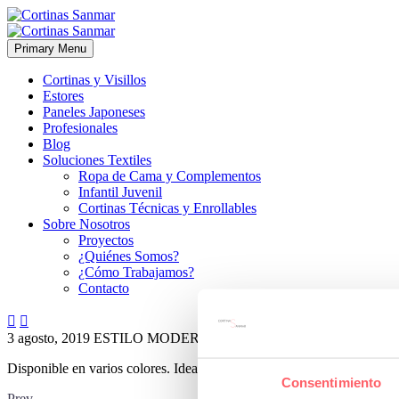
Primary Menu
Cortinas y Visillos
Estores
Paneles Japoneses
Profesionales
Blog
Soluciones Textiles
Ropa de Cama y Complementos
Infantil Juvenil
Cortinas Técnicas y Enrollables
Sobre Nosotros
Proyectos
¿Quiénes Somos?
¿Cómo Trabajamos?
Contacto


3 agosto, 2019
ESTILO MODERNO
ESTILO TÉCNICO
0
Disponible en varios colores. Ideal para dormitorios y estudios. Ademá
Consentimiento
Prev