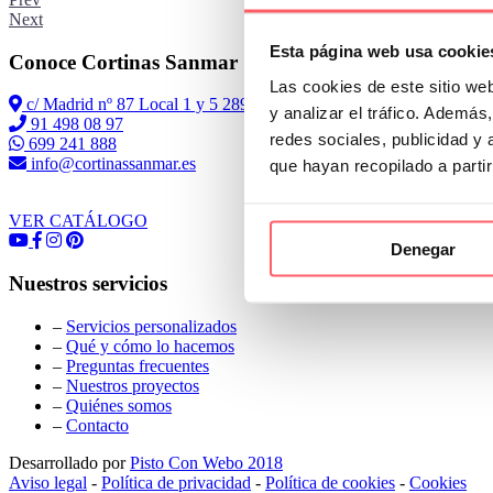
Next
Esta página web usa cookie
Conoce Cortinas Sanmar
Las cookies de este sitio we
c/ Madrid nº 87 Local 1 y 5 28970 Madrid
y analizar el tráfico. Ademá
91 498 08 97
redes sociales, publicidad y
699 241 888
info@cortinassanmar.es
que hayan recopilado a parti
VER CATÁLOGO
Denegar
Nuestros servicios
–
Servicios personalizados
–
Qué y cómo lo hacemos
–
Preguntas frecuentes
–
Nuestros proyectos
–
Quiénes somos
–
Contacto
Desarrollado por
Pisto Con Webo 2018
Aviso legal
-
Política de privacidad
-
Política de cookies
-
Cookies