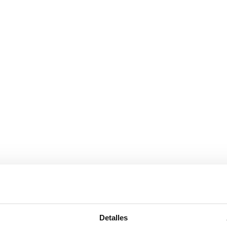
s permite regular la entrada de luz
Detalles