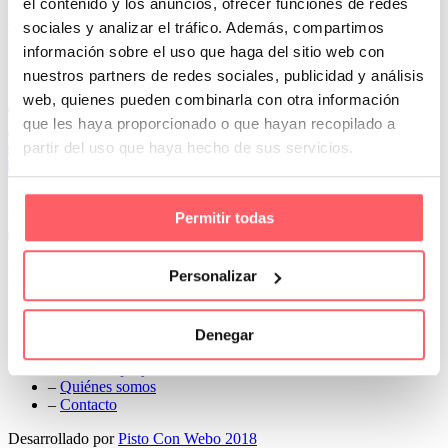
el contenido y los anuncios, ofrecer funciones de redes
Prev
sociales y analizar el tráfico. Además, compartimos
Next
información sobre el uso que haga del sitio web con
Conoce Cortinas Sanmar
nuestros partners de redes sociales, publicidad y análisis
web, quienes pueden combinarla con otra información
c/ Madrid nº 87 Local 1 y 5 28970 Madrid
que les haya proporcionado o que hayan recopilado a
91 498 08 97
partir del uso que haya hecho de sus servicios.
699 241 888
info@cortinassanmar.es
Permitir todas
VER CATÁLOGO
Nuestros servicios
Personalizar
–
Servicios personalizados
–
Qué y cómo lo hacemos
Denegar
–
Preguntas frecuentes
–
Nuestros proyectos
–
Quiénes somos
–
Contacto
Desarrollado por
Pisto Con Webo 2018