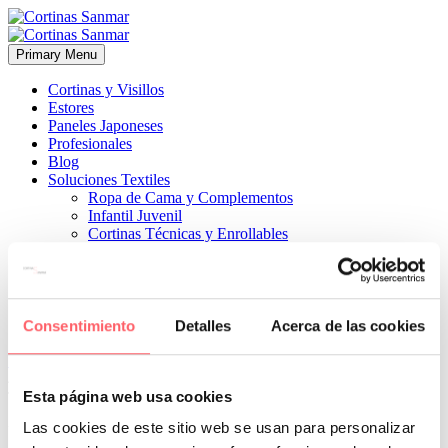
Primary Menu
Cortinas y Visillos
Estores
Paneles Japoneses
Profesionales
Blog
Soluciones Textiles
Ropa de Cama y Complementos
Infantil Juvenil
Cortinas Técnicas y Enrollables
Sobre Nosotros
Proyectos
¿Quiénes Somos?
¿Cómo Trabajamos?
Contacto
Consentimiento
Detalles
Acerca de las cookies


4 febrero, 2020
COCINAS
ESTILO CLÁSICO
ESTILO
Esta página web usa cookies
TÉCNICO
0
Las cookies de este sitio web se usan para personalizar
Un diseño para una cocina rustica con estilo propio