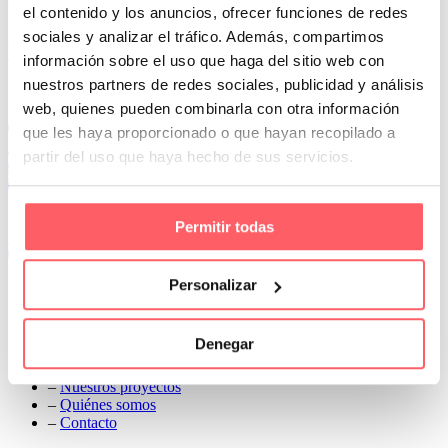
que quieras
el contenido y los anuncios, ofrecer funciones de redes
Prev
sociales y analizar el tráfico. Además, compartimos
Next
información sobre el uso que haga del sitio web con
nuestros partners de redes sociales, publicidad y análisis
Conoce Cortinas Sanmar
web, quienes pueden combinarla con otra información
c/ Madrid nº 87 Local 1 y 5 28970 Madrid
que les haya proporcionado o que hayan recopilado a
91 498 08 97
partir del uso que haya hecho de sus servicios.
699 241 888
info@cortinassanmar.es
Permitir todas
VER CATÁLOGO
Personalizar
Nuestros servicios
–
Servicios personalizados
Denegar
–
Qué y cómo lo hacemos
–
Preguntas frecuentes
–
Nuestros proyectos
–
Quiénes somos
–
Contacto