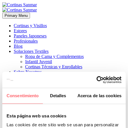
Primary Menu
Cortinas y Visillos
Estores
Paneles Japoneses
Profesionales
Blog
Soluciones Textiles
Ropa de Cama y Complementos
Infantil Juvenil
Cortinas Técnicas y Enrollables
Sobre Nosotros
Proyectos
¿Quiénes Somos?
¿Cómo Trabajamos?
Contacto
Consentimiento
Detalles
Acerca de las cookies


30 noviembre, 2018
ESTILO INFANTIL-JUVENIL
ESTILO
MODERNO
ESTILO TÉCNICO
0
Esta página web usa cookies
Personaliza tu estancia con un enrollable imprimido con la imagen
Las cookies de este sitio web se usan para personalizar