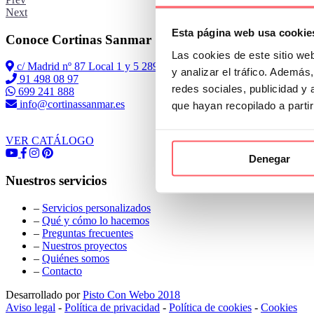
Next
Esta página web usa cookie
Conoce Cortinas Sanmar
Las cookies de este sitio we
c/ Madrid nº 87 Local 1 y 5 28970 Madrid
y analizar el tráfico. Ademá
91 498 08 97
redes sociales, publicidad y
699 241 888
info@cortinassanmar.es
que hayan recopilado a parti
VER CATÁLOGO
Denegar
Nuestros servicios
–
Servicios personalizados
–
Qué y cómo lo hacemos
–
Preguntas frecuentes
–
Nuestros proyectos
–
Quiénes somos
–
Contacto
Desarrollado por
Pisto Con Webo 2018
Aviso legal
-
Política de privacidad
-
Política de cookies
-
Cookies