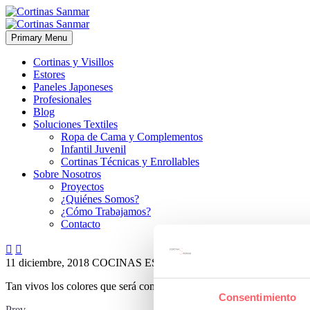
Primary Menu
Cortinas y Visillos
Estores
Paneles Japoneses
Profesionales
Blog
Soluciones Textiles
Ropa de Cama y Complementos
Infantil Juvenil
Cortinas Técnicas y Enrollables
Sobre Nosotros
Proyectos
¿Quiénes Somos?
¿Cómo Trabajamos?
Contacto


11 diciembre, 2018
COCINAS
ESTILO TÉCNICO
0
Tan vivos los colores que será como poner un cuadro en la ventana
Consentimiento
Prev