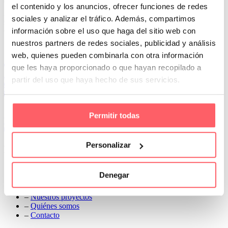
dar frescura y color
el contenido y los anuncios, ofrecer funciones de redes
Prev
sociales y analizar el tráfico. Además, compartimos
Next
información sobre el uso que haga del sitio web con
nuestros partners de redes sociales, publicidad y análisis
Conoce Cortinas Sanmar
web, quienes pueden combinarla con otra información
c/ Madrid nº 87 Local 1 y 5 28970 Madrid
que les haya proporcionado o que hayan recopilado a
91 498 08 97
partir del uso que haya hecho de sus servicios.
699 241 888
info@cortinassanmar.es
Permitir todas
VER CATÁLOGO
Personalizar
Nuestros servicios
–
Servicios personalizados
Denegar
–
Qué y cómo lo hacemos
–
Preguntas frecuentes
–
Nuestros proyectos
–
Quiénes somos
–
Contacto