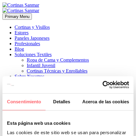
Primary Menu
Cortinas y Visillos
Estores
Paneles Japoneses
Profesionales
Blog
Soluciones Textiles
Ropa de Cama y Complementos
Infantil Juvenil
Cortinas Técnicas y Enrollables
Sobre Nosotros
Proyectos
¿Quiénes Somos?
¿Cómo Trabajamos?
Contacto
Consentimiento
Detalles
Acerca de las cookies


1 diciembre, 2022
COCINAS
ESTILO MODERNO
ESTILO
TÉCNICO
0
Esta página web usa cookies
El modelo copas de impresión digital es el combinado perfecto para
Las cookies de este sitio web se usan para personalizar