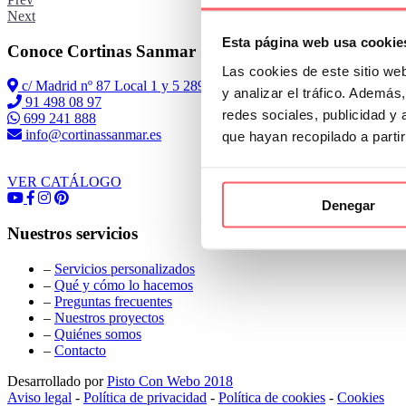
Next
Esta página web usa cookie
Conoce Cortinas Sanmar
Las cookies de este sitio we
c/ Madrid nº 87 Local 1 y 5 28970 Madrid
y analizar el tráfico. Ademá
91 498 08 97
redes sociales, publicidad y
699 241 888
info@cortinassanmar.es
que hayan recopilado a parti
VER CATÁLOGO
Denegar
Nuestros servicios
–
Servicios personalizados
–
Qué y cómo lo hacemos
–
Preguntas frecuentes
–
Nuestros proyectos
–
Quiénes somos
–
Contacto
Desarrollado por
Pisto Con Webo 2018
Aviso legal
-
Política de privacidad
-
Política de cookies
-
Cookies