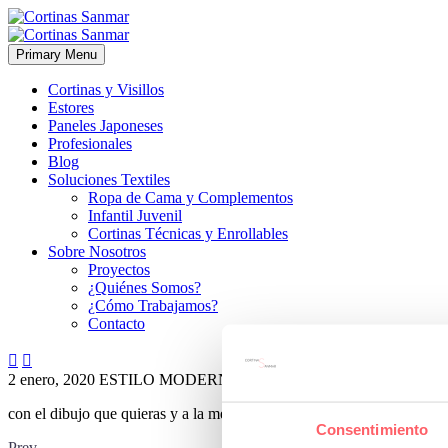
Primary Menu
Cortinas y Visillos
Estores
Paneles Japoneses
Profesionales
Blog
Soluciones Textiles
Ropa de Cama y Complementos
Infantil Juvenil
Cortinas Técnicas y Enrollables
Sobre Nosotros
Proyectos
¿Quiénes Somos?
¿Cómo Trabajamos?
Contacto


2 enero, 2020
ESTILO MODERNO
ESTILO TÉCNICO
0
con el dibujo que quieras y a la medida de cada ventana
Consentimiento
Prev