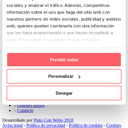
Next
sociales y analizar el tráfico. Además, compartimos
información sobre el uso que haga del sitio web con
Conoce Cortinas Sanmar
nuestros partners de redes sociales, publicidad y análisis
web, quienes pueden combinarla con otra información
c/ Madrid nº 87 Local 1 y 5 28970 Madrid
91 498 08 97
que les haya proporcionado o que hayan recopilado a
699 241 888
partir del uso que haya hecho de sus servicios.
info@cortinassanmar.es
VER CATÁLOGO
Permitir todas
Nuestros servicios
Personalizar
–
Servicios personalizados
–
Qué y cómo lo hacemos
Denegar
–
Preguntas frecuentes
–
Nuestros proyectos
–
Quiénes somos
–
Contacto
Desarrollado por
Pisto Con Webo 2018
Aviso legal
-
Política de privacidad
-
Política de cookies
-
Cookies