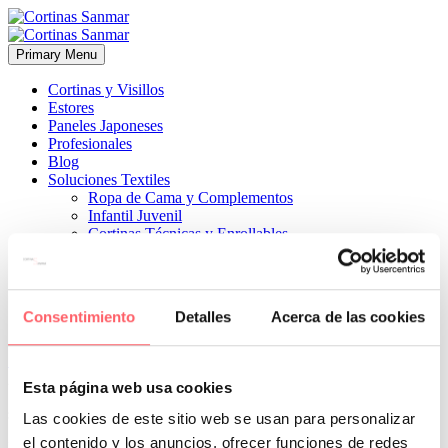
Primary Menu
Cortinas y Visillos
Estores
Paneles Japoneses
Profesionales
Blog
Soluciones Textiles
Ropa de Cama y Complementos
Infantil Juvenil
Cortinas Técnicas y Enrollables
Sobre Nosotros
Proyectos
¿Quiénes Somos?
¿Cómo Trabajamos?
Consentimiento
Detalles
Acerca de las cookies
Contacto


22 febrero, 2024
ESTILO MODERNO
ESTILO TÉCNICO
0
Esta página web usa cookies
sin mucha luz al estar situado en un patio interior
Las cookies de este sitio web se usan para personalizar
el contenido y los anuncios, ofrecer funciones de redes
Prev