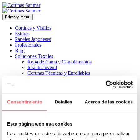
Primary Menu
Cortinas y Visillos
Estores
Paneles Japoneses
Profesionales
Blog
Soluciones Textiles
Ropa de Cama y Complementos
Infantil Juvenil
Cortinas Técnicas y Enrollables
Sobre Nosotros
Proyectos
¿Quiénes Somos?
¿Cómo Trabajamos?
Contacto
Consentimiento
Detalles
Acerca de las cookies


27 diciembre, 2022
ESTILO MODERNO
ESTILO TÉCNICO
0
Esta página web usa cookies
Es difícil de aunar , pero con esta impresión digital conseguimos dar
Las cookies de este sitio web se usan para personalizar
calidez sin utilizar textil