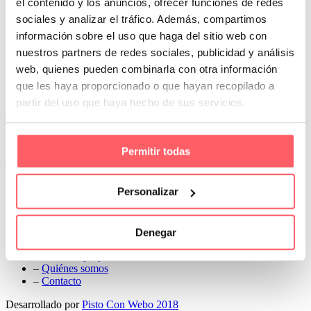
el contenido y los anuncios, ofrecer funciones de redes
Prev
sociales y analizar el tráfico. Además, compartimos
Next
información sobre el uso que haga del sitio web con
Conoce Cortinas Sanmar
nuestros partners de redes sociales, publicidad y análisis
web, quienes pueden combinarla con otra información
c/ Madrid nº 87 Local 1 y 5 28970 Madrid
que les haya proporcionado o que hayan recopilado a
91 498 08 97
partir del uso que haya hecho de sus servicios.
699 241 888
info@cortinassanmar.es
Permitir todas
VER CATÁLOGO
Nuestros servicios
Personalizar
–
Servicios personalizados
–
Qué y cómo lo hacemos
Denegar
–
Preguntas frecuentes
–
Nuestros proyectos
–
Quiénes somos
–
Contacto
Desarrollado por
Pisto Con Webo 2018