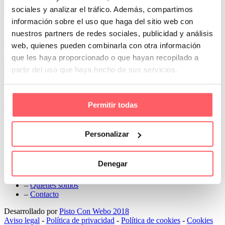
Next
sociales y analizar el tráfico. Además, compartimos
información sobre el uso que haga del sitio web con
Conoce Cortinas Sanmar
nuestros partners de redes sociales, publicidad y análisis
web, quienes pueden combinarla con otra información
c/ Madrid nº 87 Local 1 y 5 28970 Madrid
91 498 08 97
que les haya proporcionado o que hayan recopilado a
699 241 888
partir del uso que haya hecho de sus servicios.
info@cortinassanmar.es
VER CATÁLOGO
Permitir todas
Nuestros servicios
Personalizar
–
Servicios personalizados
–
Qué y cómo lo hacemos
Denegar
–
Preguntas frecuentes
–
Nuestros proyectos
–
Quiénes somos
–
Contacto
Desarrollado por
Pisto Con Webo 2018
Aviso legal
-
Política de privacidad
-
Política de cookies
-
Cookies