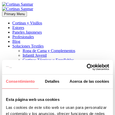
Primary Menu
Cortinas y Visillos
Estores
Paneles Japoneses
Profesionales
Blog
Soluciones Textiles
Ropa de Cama y Complementos
Infantil Juvenil
Cortinas Técnicas y Enrollables
Sobre Nosotros
Proyectos
¿Quiénes Somos?
¿Cómo Trabajamos?
Consentimiento
Detalles
Acerca de las cookies
Contacto


14 noviembre, 2019
ESTILO CLÁSICO
0
Esta página web usa cookies
Combinación perfecta para un papel de flores moradas
Las cookies de este sitio web se usan para personalizar
el contenido y los anuncios, ofrecer funciones de redes
Prev