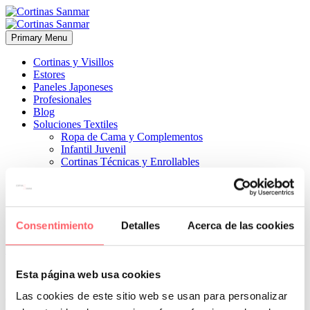
Primary Menu
Cortinas y Visillos
Estores
Paneles Japoneses
Profesionales
Blog
Soluciones Textiles
Ropa de Cama y Complementos
Infantil Juvenil
Cortinas Técnicas y Enrollables
Sobre Nosotros
Proyectos
¿Quiénes Somos?
¿Cómo Trabajamos?
Contacto
Consentimiento
Detalles
Acerca de las cookies


7 julio, 2022
ESTILO CLÁSICO
ESTILO MODERNO
0
Esta página web usa cookies
Este mecanismo se puede hacer hasta 3.50 metros con una subida
Las cookies de este sitio web se usan para personalizar
cómoda y estable