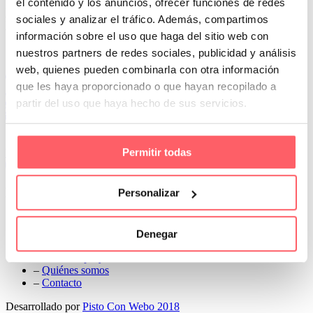
el contenido y los anuncios, ofrecer funciones de redes
Prev
sociales y analizar el tráfico. Además, compartimos
Next
información sobre el uso que haga del sitio web con
Conoce Cortinas Sanmar
nuestros partners de redes sociales, publicidad y análisis
web, quienes pueden combinarla con otra información
c/ Madrid nº 87 Local 1 y 5 28970 Madrid
que les haya proporcionado o que hayan recopilado a
91 498 08 97
partir del uso que haya hecho de sus servicios.
699 241 888
info@cortinassanmar.es
Permitir todas
VER CATÁLOGO
Nuestros servicios
Personalizar
–
Servicios personalizados
–
Qué y cómo lo hacemos
Denegar
–
Preguntas frecuentes
–
Nuestros proyectos
–
Quiénes somos
–
Contacto
Desarrollado por
Pisto Con Webo 2018