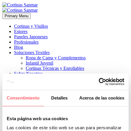
Primary Menu
Cortinas y Visillos
Estores
Paneles Japoneses
Profesionales
Blog
Soluciones Textiles
Ropa de Cama y Complementos
Infantil Juvenil
Cortinas Técnicas y Enrollables
Sobre Nosotros
Proyectos
¿Quiénes Somos?
¿Cómo Trabajamos?
Contacto
Consentimiento
Detalles
Acerca de las cookies


20 octubre, 2022
COCINAS
ESTILO MODERNO
ESTILO
TÉCNICO
0
Esta página web usa cookies
El screen además de dejarte pasar muy bien la luz, podrás limpiarlo
Las cookies de este sitio web se usan para personalizar