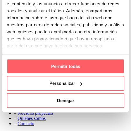
con un trapito húmedo
el contenido y los anuncios, ofrecer funciones de redes
Prev
sociales y analizar el tráfico. Además, compartimos
Next
información sobre el uso que haga del sitio web con
nuestros partners de redes sociales, publicidad y análisis
Conoce Cortinas Sanmar
web, quienes pueden combinarla con otra información
c/ Madrid nº 87 Local 1 y 5 28970 Madrid
que les haya proporcionado o que hayan recopilado a
91 498 08 97
partir del uso que haya hecho de sus servicios.
699 241 888
info@cortinassanmar.es
Permitir todas
VER CATÁLOGO
Personalizar
Nuestros servicios
–
Servicios personalizados
Denegar
–
Qué y cómo lo hacemos
–
Preguntas frecuentes
–
Nuestros proyectos
–
Quiénes somos
–
Contacto