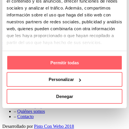
el contenido y los anuncios, ofrecer funciones de redes
Prev
sociales y analizar el tráfico. Además, compartimos
Next
información sobre el uso que haga del sitio web con
Conoce Cortinas Sanmar
nuestros partners de redes sociales, publicidad y análisis
web, quienes pueden combinarla con otra información
c/ Madrid nº 87 Local 1 y 5 28970 Madrid
que les haya proporcionado o que hayan recopilado a
91 498 08 97
partir del uso que haya hecho de sus servicios.
699 241 888
info@cortinassanmar.es
Permitir todas
VER CATÁLOGO
Nuestros servicios
Personalizar
–
Servicios personalizados
–
Qué y cómo lo hacemos
Denegar
–
Preguntas frecuentes
–
Nuestros proyectos
–
Quiénes somos
–
Contacto
Desarrollado por
Pisto Con Webo 2018