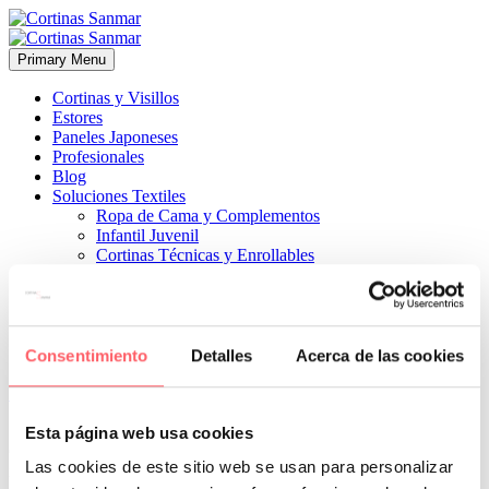
Primary Menu
Cortinas y Visillos
Estores
Paneles Japoneses
Profesionales
Blog
Soluciones Textiles
Ropa de Cama y Complementos
Infantil Juvenil
Cortinas Técnicas y Enrollables
Sobre Nosotros
Proyectos
¿Quiénes Somos?
¿Cómo Trabajamos?
Contacto
Consentimiento
Detalles
Acerca de las cookies


11 enero, 2024
ESTILO MODERNO
ESTILO TÉCNICO
0
Esta página web usa cookies
Con inspiración en la naturaleza y un resultado realmente
Las cookies de este sitio web se usan para personalizar
impresionante