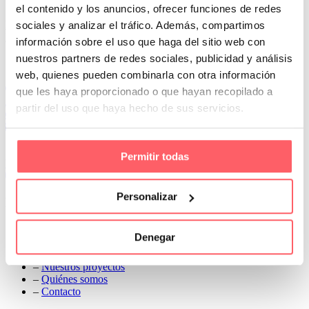
versión IGNIFUGA
el contenido y los anuncios, ofrecer funciones de redes
Prev
sociales y analizar el tráfico. Además, compartimos
Next
información sobre el uso que haga del sitio web con
nuestros partners de redes sociales, publicidad y análisis
Conoce Cortinas Sanmar
web, quienes pueden combinarla con otra información
c/ Madrid nº 87 Local 1 y 5 28970 Madrid
que les haya proporcionado o que hayan recopilado a
91 498 08 97
partir del uso que haya hecho de sus servicios.
699 241 888
info@cortinassanmar.es
Permitir todas
VER CATÁLOGO
Personalizar
Nuestros servicios
–
Servicios personalizados
Denegar
–
Qué y cómo lo hacemos
–
Preguntas frecuentes
–
Nuestros proyectos
–
Quiénes somos
–
Contacto