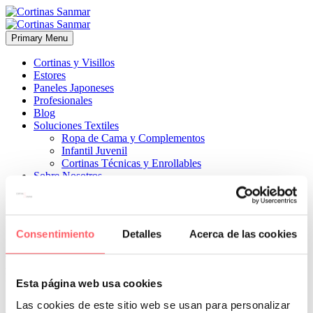
Primary Menu
Cortinas y Visillos
Estores
Paneles Japoneses
Profesionales
Blog
Soluciones Textiles
Ropa de Cama y Complementos
Infantil Juvenil
Cortinas Técnicas y Enrollables
Sobre Nosotros
Proyectos
¿Quiénes Somos?
¿Cómo Trabajamos?
Contacto
Consentimiento
Detalles
Acerca de las cookies


23 mayo, 2024
COMPLEMENTOS
ESTILO CLÁSICO
ESTILO
MODERNO
ESTILO TÉCNICO
0
Esta página web usa cookies
Si tienes un apartamento turístico o un restaurante cuentas con la
Las cookies de este sitio web se usan para personalizar