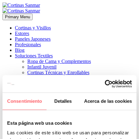
Primary Menu
Cortinas y Visillos
Estores
Paneles Japoneses
Profesionales
Blog
Soluciones Textiles
Ropa de Cama y Complementos
Infantil Juvenil
Cortinas Técnicas y Enrollables
Sobre Nosotros
Proyectos
¿Quiénes Somos?
¿Cómo Trabajamos?
Contacto
Consentimiento
Detalles
Acerca de las cookies


21 septiembre, 2021
COCINAS
ESTILO MODERNO
ESTILO
Esta página web usa cookies
TÉCNICO
0
Las cookies de este sitio web se usan para personalizar
esencia en una cocina blanca con mobiliario también en ese color