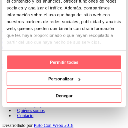
el contenido y los anuncios, ofrecer funciones de redes
Prev
sociales y analizar el tráfico. Además, compartimos
Next
información sobre el uso que haga del sitio web con
Conoce Cortinas Sanmar
nuestros partners de redes sociales, publicidad y análisis
web, quienes pueden combinarla con otra información
c/ Madrid nº 87 Local 1 y 5 28970 Madrid
que les haya proporcionado o que hayan recopilado a
91 498 08 97
partir del uso que haya hecho de sus servicios.
699 241 888
info@cortinassanmar.es
Permitir todas
VER CATÁLOGO
Nuestros servicios
Personalizar
–
Servicios personalizados
–
Qué y cómo lo hacemos
Denegar
–
Preguntas frecuentes
–
Nuestros proyectos
–
Quiénes somos
–
Contacto
Desarrollado por
Pisto Con Webo 2018