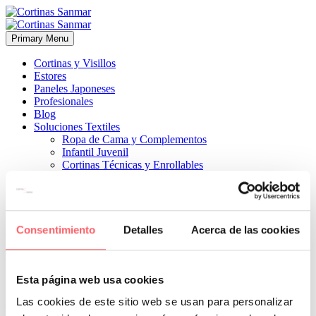
Primary Menu
Cortinas y Visillos
Estores
Paneles Japoneses
Profesionales
Blog
Soluciones Textiles
Ropa de Cama y Complementos
Infantil Juvenil
Cortinas Técnicas y Enrollables
Sobre Nosotros
Proyectos
¿Quiénes Somos?
¿Cómo Trabajamos?
Contacto
Consentimiento
Detalles
Acerca de las cookies


27 febrero, 2025
ESTILO CLÁSICO
ESTILO MODERNO
0
Esta página web usa cookies
haciendo el dormitorio o el salón más grande con una sensación de
Las cookies de este sitio web se usan para personalizar
amplitud y más espacio para acumular el textil cuando lo subamos