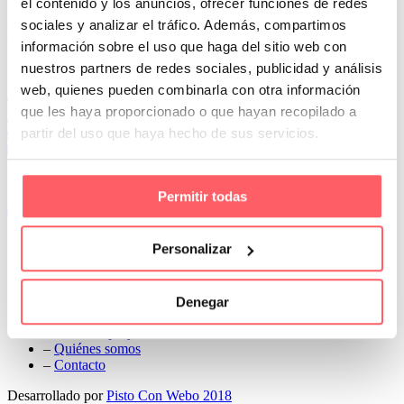
el contenido y los anuncios, ofrecer funciones de redes
Prev
sociales y analizar el tráfico. Además, compartimos
Next
información sobre el uso que haga del sitio web con
Conoce Cortinas Sanmar
nuestros partners de redes sociales, publicidad y análisis
web, quienes pueden combinarla con otra información
c/ Madrid nº 87 Local 1 y 5 28970 Madrid
que les haya proporcionado o que hayan recopilado a
91 498 08 97
partir del uso que haya hecho de sus servicios.
699 241 888
info@cortinassanmar.es
Permitir todas
VER CATÁLOGO
Nuestros servicios
Personalizar
–
Servicios personalizados
–
Qué y cómo lo hacemos
Denegar
–
Preguntas frecuentes
–
Nuestros proyectos
–
Quiénes somos
–
Contacto
Desarrollado por
Pisto Con Webo 2018