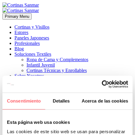
Primary Menu
Cortinas y Visillos
Estores
Paneles Japoneses
Profesionales
Blog
Soluciones Textiles
Ropa de Cama y Complementos
Infantil Juvenil
Cortinas Técnicas y Enrollables
Sobre Nosotros
Proyectos
¿Quiénes Somos?
¿Cómo Trabajamos?
Contacto
Consentimiento
Detalles
Acerca de las cookies


3 julio, 2025
ESTILO MODERNO
0
Esta página web usa cookies
Muy acertado con ventanas abatibles. Además, si necesitamos tener
un estor bajado cuando abrimos una de las ventanas. Para una
Las cookies de este sitio web se usan para personalizar