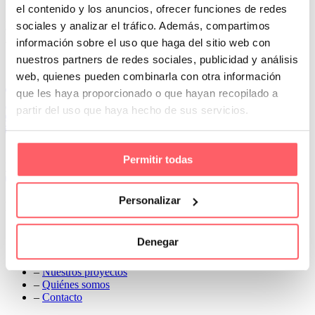
mayor intimidad con los vecinos que tengamos enfrente
el contenido y los anuncios, ofrecer funciones de redes
Prev
sociales y analizar el tráfico. Además, compartimos
Next
información sobre el uso que haga del sitio web con
nuestros partners de redes sociales, publicidad y análisis
Conoce Cortinas Sanmar
web, quienes pueden combinarla con otra información
c/ Madrid nº 87 Local 1 y 5 28970 Madrid
que les haya proporcionado o que hayan recopilado a
91 498 08 97
partir del uso que haya hecho de sus servicios.
699 241 888
info@cortinassanmar.es
Permitir todas
VER CATÁLOGO
Personalizar
Nuestros servicios
–
Servicios personalizados
Denegar
–
Qué y cómo lo hacemos
–
Preguntas frecuentes
–
Nuestros proyectos
–
Quiénes somos
–
Contacto