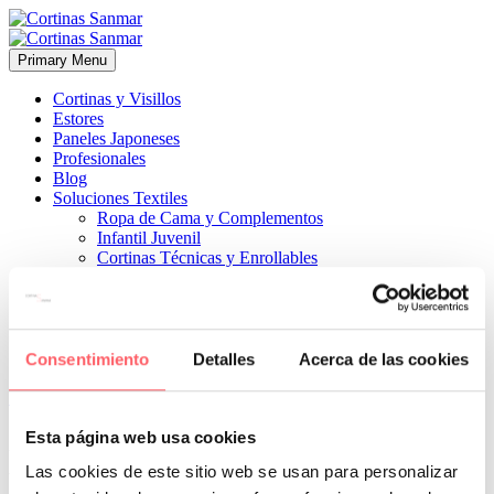
Primary Menu
Cortinas y Visillos
Estores
Paneles Japoneses
Profesionales
Blog
Soluciones Textiles
Ropa de Cama y Complementos
Infantil Juvenil
Cortinas Técnicas y Enrollables
Sobre Nosotros
Proyectos
¿Quiénes Somos?
¿Cómo Trabajamos?
Contacto
Consentimiento
Detalles
Acerca de las cookies


15 abril, 2021
ESTILO CLÁSICO
ESTILO MODERNO
0
Esta página web usa cookies
Un visillo blanco que deja pasar muy bien la luz y otro gris mas
Las cookies de este sitio web se usan para personalizar
tupido para decorar