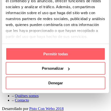
el contenido y los anuncios, ofrecer funciones de redes
Prev
sociales y analizar el tráfico. Además, compartimos
Next
información sobre el uso que haga del sitio web con
Conoce Cortinas Sanmar
nuestros partners de redes sociales, publicidad y análisis
web, quienes pueden combinarla con otra información
c/ Madrid nº 87 Local 1 y 5 28970 Madrid
que les haya proporcionado o que hayan recopilado a
91 498 08 97
partir del uso que haya hecho de sus servicios.
699 241 888
info@cortinassanmar.es
Permitir todas
VER CATÁLOGO
Nuestros servicios
Personalizar
–
Servicios personalizados
–
Qué y cómo lo hacemos
Denegar
–
Preguntas frecuentes
–
Nuestros proyectos
–
Quiénes somos
–
Contacto
Desarrollado por
Pisto Con Webo 2018