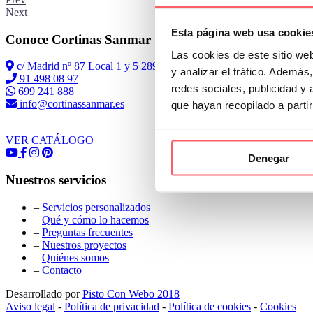
Next
Esta página web usa cookie
Conoce Cortinas Sanmar
Las cookies de este sitio we
c/ Madrid nº 87 Local 1 y 5 28970 Madrid
y analizar el tráfico. Ademá
91 498 08 97
redes sociales, publicidad y
699 241 888
info@cortinassanmar.es
que hayan recopilado a parti
VER CATÁLOGO
Denegar
Nuestros servicios
–
Servicios personalizados
–
Qué y cómo lo hacemos
–
Preguntas frecuentes
–
Nuestros proyectos
–
Quiénes somos
–
Contacto
Desarrollado por
Pisto Con Webo 2018
Aviso legal
-
Política de privacidad
-
Política de cookies
-
Cookies