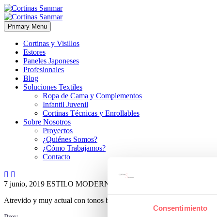
Primary Menu
Cortinas y Visillos
Estores
Paneles Japoneses
Profesionales
Blog
Soluciones Textiles
Ropa de Cama y Complementos
Infantil Juvenil
Cortinas Técnicas y Enrollables
Sobre Nosotros
Proyectos
¿Quiénes Somos?
¿Cómo Trabajamos?
Contacto


7 junio, 2019
ESTILO MODERNO
0
Atrevido y muy actual con tonos blancos y azul turquesa.
Consentimiento
Prev