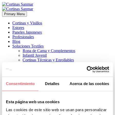
Primary Menu
Cortinas y Visillos
Estores
Paneles Japoneses
Profesionales
Blog
Soluciones Textiles
Ropa de Cama y Complementos
Infantil Juvenil
Cortinas Técnicas y Enrollables
Sobre Nosotros
Proyectos
¿Quiénes Somos?
¿Cómo Trabajamos?
Contacto
Consentimiento
Detalles
Acerca de las cookies


15 diciembre, 2022
ESTILO CLÁSICO
0
Esta página web usa cookies
en tejido etamín para dejar pasar muy bien la luz quedando un
Las cookies de este sitio web se usan para personalizar
conjunto elegante sin recargar