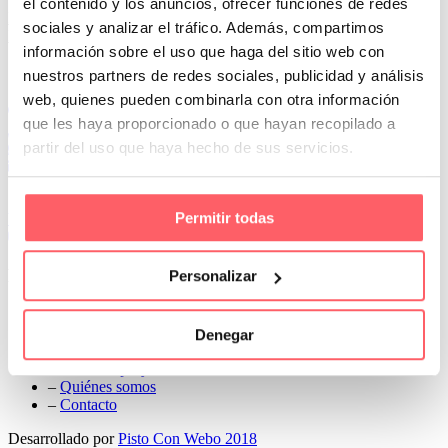
el contenido y los anuncios, ofrecer funciones de redes
Prev
sociales y analizar el tráfico. Además, compartimos
Next
información sobre el uso que haga del sitio web con
Conoce Cortinas Sanmar
nuestros partners de redes sociales, publicidad y análisis
web, quienes pueden combinarla con otra información
c/ Madrid nº 87 Local 1 y 5 28970 Madrid
que les haya proporcionado o que hayan recopilado a
91 498 08 97
partir del uso que haya hecho de sus servicios.
699 241 888
info@cortinassanmar.es
Permitir todas
VER CATÁLOGO
Nuestros servicios
Personalizar
–
Servicios personalizados
–
Qué y cómo lo hacemos
Denegar
–
Preguntas frecuentes
–
Nuestros proyectos
–
Quiénes somos
–
Contacto
Desarrollado por
Pisto Con Webo 2018