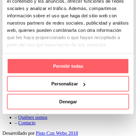
el contenido y los anuncios, ofrecer funciones de redes
Prev
sociales y analizar el tráfico. Además, compartimos
Next
información sobre el uso que haga del sitio web con
Conoce Cortinas Sanmar
nuestros partners de redes sociales, publicidad y análisis
web, quienes pueden combinarla con otra información
c/ Madrid nº 87 Local 1 y 5 28970 Madrid
que les haya proporcionado o que hayan recopilado a
91 498 08 97
partir del uso que haya hecho de sus servicios.
699 241 888
info@cortinassanmar.es
Permitir todas
VER CATÁLOGO
Nuestros servicios
Personalizar
–
Servicios personalizados
–
Qué y cómo lo hacemos
Denegar
–
Preguntas frecuentes
–
Nuestros proyectos
–
Quiénes somos
–
Contacto
Desarrollado por
Pisto Con Webo 2018