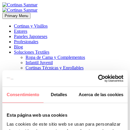
Primary Menu
Cortinas y Visillos
Estores
Paneles Japoneses
Profesionales
Blog
Soluciones Textiles
Ropa de Cama y Complementos
Infantil Juvenil
Cortinas Técnicas y Enrollables
Sobre Nosotros
Proyectos
¿Quiénes Somos?
¿Cómo Trabajamos?
Contacto
Consentimiento
Detalles
Acerca de las cookies


17 octubre, 2024
ESTILO CLÁSICO
0
Esta página web usa cookies
La fusión perfecta en una tapicería de las flores con elementos
Las cookies de este sitio web se usan para personalizar
geométricos y tonos fuertes de lo más actual