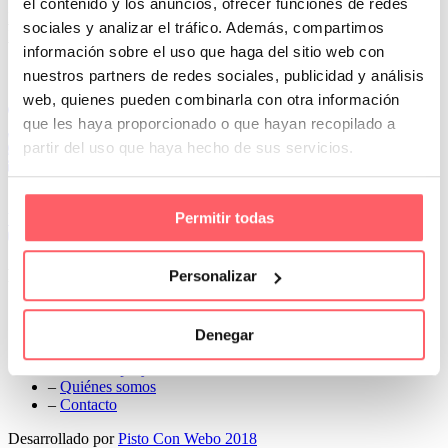
el contenido y los anuncios, ofrecer funciones de redes
Prev
sociales y analizar el tráfico. Además, compartimos
Next
información sobre el uso que haga del sitio web con
Conoce Cortinas Sanmar
nuestros partners de redes sociales, publicidad y análisis
web, quienes pueden combinarla con otra información
c/ Madrid nº 87 Local 1 y 5 28970 Madrid
que les haya proporcionado o que hayan recopilado a
91 498 08 97
partir del uso que haya hecho de sus servicios.
699 241 888
info@cortinassanmar.es
Permitir todas
VER CATÁLOGO
Nuestros servicios
Personalizar
–
Servicios personalizados
–
Qué y cómo lo hacemos
Denegar
–
Preguntas frecuentes
–
Nuestros proyectos
–
Quiénes somos
–
Contacto
Desarrollado por
Pisto Con Webo 2018