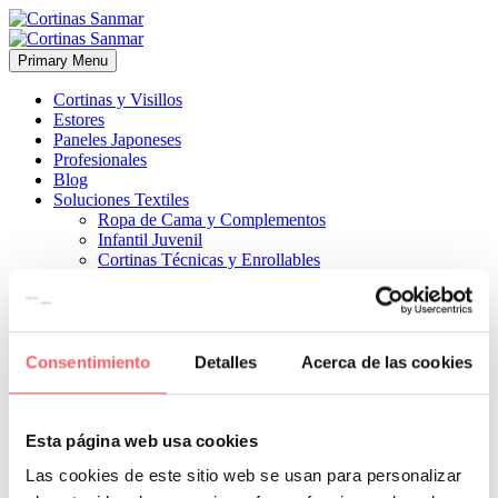
Primary Menu
Cortinas y Visillos
Estores
Paneles Japoneses
Profesionales
Blog
Soluciones Textiles
Ropa de Cama y Complementos
Infantil Juvenil
Cortinas Técnicas y Enrollables
Sobre Nosotros
Proyectos
¿Quiénes Somos?
¿Cómo Trabajamos?
Contacto
Consentimiento
Detalles
Acerca de las cookies


3 noviembre, 2022
COMPLEMENTOS
ESTILO CLÁSICO
0
Esta página web usa cookies
El color perfecto para una salón elegante. También podemos
Las cookies de este sitio web se usan para personalizar
utilizarlo en las silla o cojines