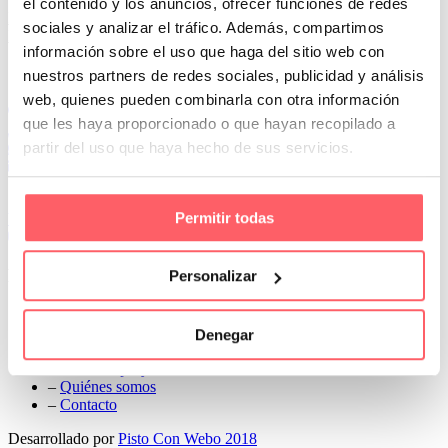
el contenido y los anuncios, ofrecer funciones de redes
Prev
sociales y analizar el tráfico. Además, compartimos
Next
información sobre el uso que haga del sitio web con
Conoce Cortinas Sanmar
nuestros partners de redes sociales, publicidad y análisis
web, quienes pueden combinarla con otra información
c/ Madrid nº 87 Local 1 y 5 28970 Madrid
que les haya proporcionado o que hayan recopilado a
91 498 08 97
partir del uso que haya hecho de sus servicios.
699 241 888
info@cortinassanmar.es
Permitir todas
VER CATÁLOGO
Nuestros servicios
Personalizar
–
Servicios personalizados
–
Qué y cómo lo hacemos
Denegar
–
Preguntas frecuentes
–
Nuestros proyectos
–
Quiénes somos
–
Contacto
Desarrollado por
Pisto Con Webo 2018