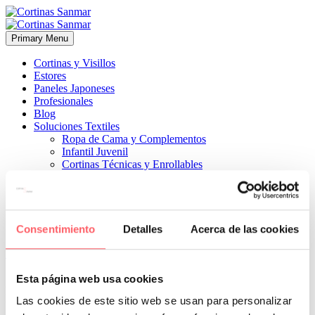
Primary Menu
Cortinas y Visillos
Estores
Paneles Japoneses
Profesionales
Blog
Soluciones Textiles
Ropa de Cama y Complementos
Infantil Juvenil
Cortinas Técnicas y Enrollables
Sobre Nosotros
Proyectos
¿Quiénes Somos?
¿Cómo Trabajamos?
Contacto
Consentimiento
Detalles
Acerca de las cookies


10 mayo, 2022
COMPLEMENTOS
ESTILO MODERNO
0
Esta página web usa cookies
La colección Onawa refleja esa esencia de lo natural con tejidos sin
Las cookies de este sitio web se usan para personalizar
tratar que guardan toda su esencia