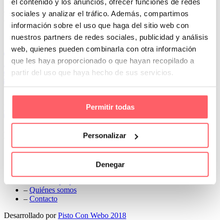
el contenido y los anuncios, ofrecer funciones de redes
Prev
sociales y analizar el tráfico. Además, compartimos
Next
información sobre el uso que haga del sitio web con
Conoce Cortinas Sanmar
nuestros partners de redes sociales, publicidad y análisis
web, quienes pueden combinarla con otra información
c/ Madrid nº 87 Local 1 y 5 28970 Madrid
que les haya proporcionado o que hayan recopilado a
91 498 08 97
partir del uso que haya hecho de sus servicios.
699 241 888
info@cortinassanmar.es
Permitir todas
VER CATÁLOGO
Nuestros servicios
Personalizar
–
Servicios personalizados
–
Qué y cómo lo hacemos
Denegar
–
Preguntas frecuentes
–
Nuestros proyectos
–
Quiénes somos
–
Contacto
Desarrollado por
Pisto Con Webo 2018