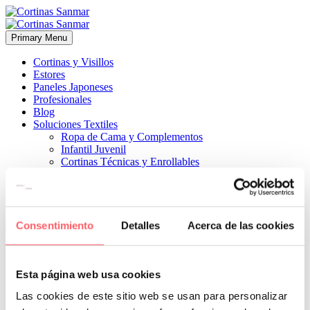
Primary Menu
Cortinas y Visillos
Estores
Paneles Japoneses
Profesionales
Blog
Soluciones Textiles
Ropa de Cama y Complementos
Infantil Juvenil
Cortinas Técnicas y Enrollables
Sobre Nosotros
Proyectos
¿Quiénes Somos?
¿Cómo Trabajamos?
Contacto
Consentimiento
Detalles
Acerca de las cookies


22 agosto, 2023
ESTILO CLÁSICO
ESTILO MODERNO
0
Esta página web usa cookies
que aportan frescura y que no te cansarás con el paso del tiempo por
Las cookies de este sitio web se usan para personalizar
su sencillez