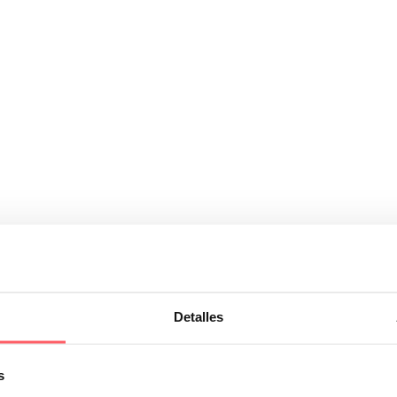
 ventajas: la comodidad de espacios reducidos, una atmósfera acogedo
Detalles
s