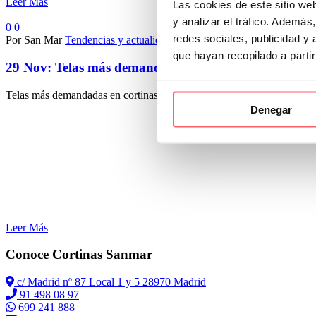
Leer Más
Las cookies de este sitio we
y analizar el tráfico. Ademá
0
0
redes sociales, publicidad y
Por San Mar
Tendencias y actualidad
que hayan recopilado a parti
29 Nov:
Telas más demandadas en cortinas y visillos
Telas más demandadas en cortinas y visillos La elección de las telas 
Denegar
Leer Más
Conoce Cortinas Sanmar
c/ Madrid nº 87 Local 1 y 5 28970 Madrid
91 498 08 97
699 241 888