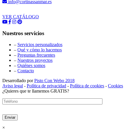
info@cortinassanmar.es
VER CATÁLOGO
Nuestros servicios
–
Servicios personalizados
–
Qué y cómo lo hacemos
–
Preguntas frecuentes
–
Nuestros proyectos
–
Quiénes somos
–
Contacto
Desarrollado por
Pisto Con Webo 2018
Aviso legal
-
Política de privacidad
-
Política de cookies
-
Cookies
¿Quieres que te llamemos GRATIS?
×