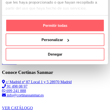
que les haya proporcionado o que hayan recopilado a
30 % de lino o algodón.
partir del uso que haya hecho de sus servicios.
En primer lugar siempre utilizaremos un lavado para prendas
delicadas o de lana.
Permitir todas
Personalizar
Denegar
Leer Más
Conoce Cortinas Sanmar
c/ Madrid nº 87 Local 1 y 5 28970 Madrid
91 498 08 97
699 241 888
info@cortinassanmar.es
VER CATÁLOGO