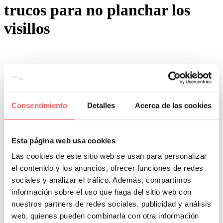
trucos para no planchar los
visillos
0
0
Consentimiento
Detalles
Acerca de las cookies
Por San Mar
Trucos y consejos
22 Oct:
Como lavar estores y visillos para evitar su
planchado
Esta página web usa cookies
Las cookies de este sitio web se usan para personalizar
Una de las cosas que más preocupan a los clientes, cuando lavan el
el contenido y los anuncios, ofrecer funciones de redes
textil, es la manera de evitar el planchado de la tela. Te contamos
una serie de trucos imprescindibles para hacer ese lavado general.
sociales y analizar el tráfico. Además, compartimos
información sobre el uso que haga del sitio web con
Cuando elegimos una tela, es muy importante fijarse en la
nuestros partners de redes sociales, publicidad y análisis
composición del tejido. Cuanto más tejido natural tenga, más
cuidado habrá que tener en su lavado. Si queremos evitar la plancha,
web, quienes pueden combinarla con otra información
debemos de elegir una composición 100 % poliéster o máximo un