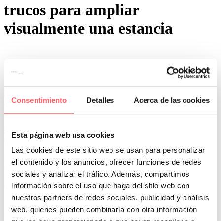
trucos para ampliar
visualmente una estancia
Consentimiento
Detalles
Acerca de las cookies
0
0
Por San Mar
Tendencias y actualidad
06 Nov:
Estores LARGOS para darle LUZ a tu
Esta página web usa cookies
salón
Las cookies de este sitio web se usan para personalizar
Elegir estores a la hora de decorar las ventanas es tendencia. En liso
el contenido y los anuncios, ofrecer funciones de redes
o con algún estampado, quedarán perfectos si quieres dejar pasar la
sociales y analizar el tráfico. Además, compartimos
luz natural. Si además lo eliges con un base blanco o crudo, la
entrada de luminosidad será total.
información sobre el uso que haga del sitio web con
nuestros partners de redes sociales, publicidad y análisis
Siempre que podamos instalar los estores en el techo, haremos más
web, quienes pueden combinarla con otra información
grande la estancia. Y si además tenemos una puerta y llega al suelo
ganaremos en amplitud. Si tenemos una ventana a medio altura lo