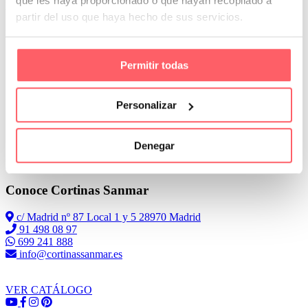
que les haya proporcionado o que hayan recopilado a
tendremos recogido tipo paqueto. Con unas ondas por debajo.
partir del uso que haya hecho de sus servicios.
El textil más adecuado para unos estores es una mezcla de lino
Permitir todas
Personalizar
Denegar
Leer Más
Conoce Cortinas Sanmar
c/ Madrid nº 87 Local 1 y 5 28970 Madrid
91 498 08 97
699 241 888
info@cortinassanmar.es
VER CATÁLOGO