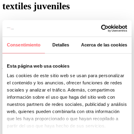
textiles juveniles
Consentimiento
Detalles
Acerca de las cookies
Esta página web usa cookies
0
0
Las cookies de este sitio web se usan para personalizar
Por San Mar
Tendencias y actualidad
el contenido y los anuncios, ofrecer funciones de redes
04 Sep:
Cortinas para habitación juvenil: ideas que
sociales y analizar el tráfico. Además, compartimos
combinan estilo, luz y personalidad
información sobre el uso que haga del sitio web con
nuestros partners de redes sociales, publicidad y análisis
Las habitaciones juveniles son espacios de transición donde convive
web, quienes pueden combinarla con otra información
el descanso, estudio, ocio y mucha personalidad. No basta con
decorar…
que les haya proporcionado o que hayan recopilado a
partir del uso que haya hecho de sus servicios.