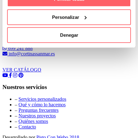
Leer Más
Personalizar
Conoce Cortinas Sanmar
Denegar
c/ Madrid nº 87 Local 1 y 5 28970 Madrid
91 498 08 97
699 241 888
info@cortinassanmar.es
VER CATÁLOGO
Nuestros servicios
–
Servicios personalizados
–
Qué y cómo lo hacemos
–
Preguntas frecuentes
–
Nuestros proyectos
–
Quiénes somos
–
Contacto
Desarrollado por
Pisto Con Webo 2018