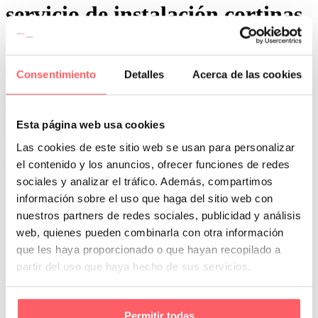
servicio de instalación cortinas
Consentimiento
Detalles
Acerca de las cookies
0
0
Esta página web usa cookies
Por San Mar
Tendencias y actualidad
Las cookies de este sitio web se usan para personalizar
20 Sep:
Tendencias textiles para tu hogar: viste tu
el contenido y los anuncios, ofrecer funciones de redes
casa de otoño
sociales y analizar el tráfico. Además, compartimos
información sobre el uso que haga del sitio web con
El otoño es una estación perfecta para renovar los textiles de tu
hogar y darle un aire acogedor a tus…
nuestros partners de redes sociales, publicidad y análisis
web, quienes pueden combinarla con otra información
que les haya proporcionado o que hayan recopilado a
partir del uso que haya hecho de sus servicios.
Permitir todas