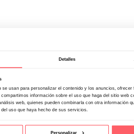
Detalles
to de confección a medida en Sanmar
o bonito. Es un proceso en el que se unen…
s
b se usan para personalizar el contenido y los anuncios, ofrecer
s, compartimos información sobre el uso que haga del sitio web 
 análisis web, quienes pueden combinarla con otra información q
r del uso que haya hecho de sus servicios.
Personalizar