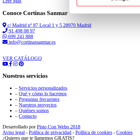
Leer Más
Conoce Cortinas Sanmar
c/ Madrid nº 87 Local 1 y 5 28970 Madrid
91 498 08 97
699 241 888
info@cortinassanmar.es
VER CATÁLOGO
Nuestros servicios
–
Servicios personalizados
–
Qué y cómo lo hacemos
–
Preguntas frecuentes
–
Nuestros proyectos
–
Quiénes somos
–
Contacto
Desarrollado por
Pisto Con Webo 2018
Aviso legal
-
Política de privacidad
-
Política de cookies
-
Cookies
¿Quieres que te llamemos GRATIS?