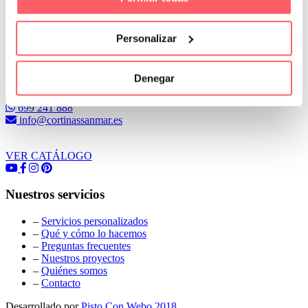
Leer Más
Personalizar
Conoce Cortinas Sanmar
Denegar
c/ Madrid nº 87 Local 1 y 5 28970 Madrid
91 498 08 97
699 241 888
info@cortinassanmar.es
VER CATÁLOGO
Nuestros servicios
–
Servicios personalizados
–
Qué y cómo lo hacemos
–
Preguntas frecuentes
–
Nuestros proyectos
–
Quiénes somos
–
Contacto
Desarrollado por
Pisto Con Webo 2018