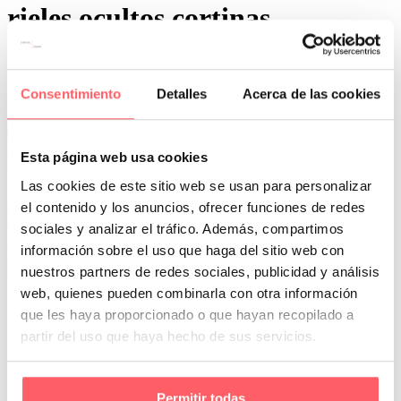
rieles ocultos cortinas
Consentimiento
Detalles
Acerca de las cookies
0
0
Esta página web usa cookies
Por San Mar
Trucos y consejos
Las cookies de este sitio web se usan para personalizar
31 Ene:
¿Cómo elegir cortinas para espacios con
el contenido y los anuncios, ofrecer funciones de redes
techos altos?
sociales y analizar el tráfico. Además, compartimos
información sobre el uso que haga del sitio web con
Los techos altos son un elemento arquitectónico que aporta un toque
de grandeza y sofisticación a cualquier espacio. Sin embargo,…
nuestros partners de redes sociales, publicidad y análisis
web, quienes pueden combinarla con otra información
que les haya proporcionado o que hayan recopilado a
partir del uso que haya hecho de sus servicios.
Permitir todas