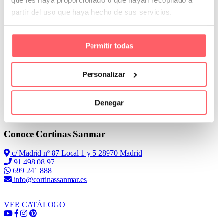
que les haya proporcionado o que hayan recopilado a
partir del uso que haya hecho de sus servicios.
La primera de ella es poner tres piezas individualizadas. Una en el
frontal y otra en cada uno de los laterales.
Permitir todas
Personalizar
Denegar
Leer Más
Conoce Cortinas Sanmar
c/ Madrid nº 87 Local 1 y 5 28970 Madrid
91 498 08 97
699 241 888
info@cortinassanmar.es
VER CATÁLOGO