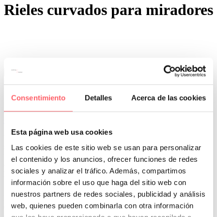
Rieles curvados para miradores
0
0
Por San Mar
Tendencias y actualidad
Consentimiento
Detalles
Acerca de las cookies
29 May:
Cortinas y estores para miradores
cuadrados
Esta página web usa cookies
Un mirador con un frontal y uno o dos laterales a cada lado puede
ser complicado de diseñar. Hay que tener en cuenta diferentes
Las cookies de este sitio web se usan para personalizar
factores Puedes ser el tamaño de las manivelas, de los tambores y la
el contenido y los anuncios, ofrecer funciones de redes
apertura de las ventanas…. Además en algunos casos no tenemos
sociales y analizar el tráfico. Además, compartimos
persianas, teniendo apenas un centímetro desde la ventana al techo.
Sigue leyendo y te explicamos las diferentes opciones disponibles.
información sobre el uso que haga del sitio web con
nuestros partners de redes sociales, publicidad y análisis
La primera opción que te explicamos es la más práctica. Son visillos
web, quienes pueden combinarla con otra información
o cortinas con una instalación de rieles al techo. A su vez, existen
dos formas de poder diseñarlo.