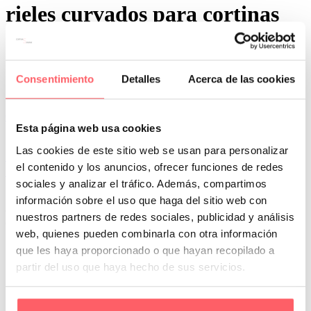
rieles curvados para cortinas
Consentimiento
Detalles
Acerca de las cookies
0
0
Esta página web usa cookies
Por San Mar
Trucos y consejos
Las cookies de este sitio web se usan para personalizar
28 Feb:
Cortinas y visillos a medida para paredes
el contenido y los anuncios, ofrecer funciones de redes
redondeadas
sociales y analizar el tráfico. Además, compartimos
Las paredes redondeadas son un elemento arquitectónico que añade
información sobre el uso que haga del sitio web con
elegancia y singularidad a cualquier espacio. Sin embargo, decorar
nuestros partners de redes sociales, publicidad y análisis
estas superficies…
web, quienes pueden combinarla con otra información
que les haya proporcionado o que hayan recopilado a
partir del uso que haya hecho de sus servicios.