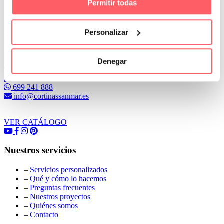
Permitir todas
Leer Más
Personalizar
Conoce Cortinas Sanmar
Denegar
c/ Madrid nº 87 Local 1 y 5 28970 Madrid
91 498 08 97
699 241 888
info@cortinassanmar.es
VER CATÁLOGO
Nuestros servicios
–
Servicios personalizados
–
Qué y cómo lo hacemos
–
Preguntas frecuentes
–
Nuestros proyectos
–
Quiénes somos
–
Contacto